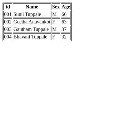
id
Name
Sex
Age
001
Sunil Tuppale
M
66
002
Geetha Anavankot
F
63
003
Gautham Tuppale
M
37
004
Bhavani Tuppale
F
32